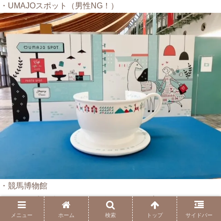
・UMAJOスポット（男性NG！）
・競馬博物館
・ショッピングセンターのようなスタンド内
・グルメ発掘
メニュー
ホーム
検索
トップ
サイドバー