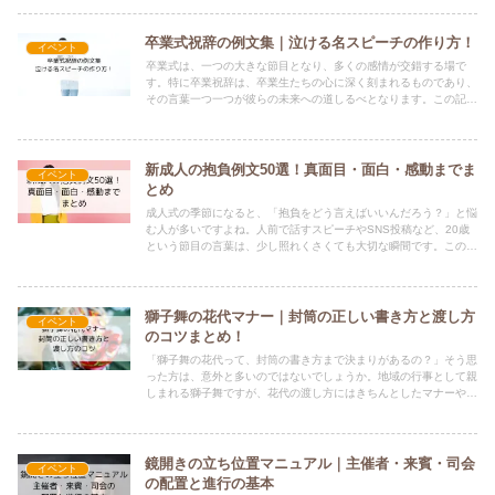
イ...
卒業式祝辞の例文集｜泣ける名スピーチの作り方！
イベント
卒業式は、一つの大きな節目となり、多くの感情が交錯する場で
す。特に卒業祝辞は、卒業生たちの心に深く刻まれるものであり、
その言葉一つ一つが彼らの未来への道しるべとなります。この記事
では、「泣ける」卒業祝辞の作り方と例文集をご紹介します。努
力、...
新成人の抱負例文50選！真面目・面白・感動までま
イベント
とめ
成人式の季節になると、「抱負をどう言えばいいんだろう？」と悩
む人が多いですよね。人前で話すスピーチやSNS投稿など、20歳
という節目の言葉は、少し照れくさくても大切な瞬間です。この記
事では、真面目・面白・感動などタイプ別に使える抱負の例文と...
獅子舞の花代マナー｜封筒の正しい書き方と渡し方
イベント
のコツまとめ！
「獅子舞の花代って、封筒の書き方まで決まりがあるの？」そう思
った方は、意外と多いのではないでしょうか。地域の行事として親
しまれる獅子舞ですが、花代の渡し方にはきちんとしたマナーや格
式があります。適切な金額の目安、封筒の選び方や書き方を知っ
て...
鏡開きの立ち位置マニュアル｜主催者・来賓・司会
イベント
の配置と進行の基本