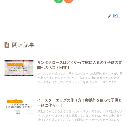
IKU
関連記事
サンタクロースはどうやって家に入るの？子供の質
イベント
問へのベスト回答！
クリスマスが近づくと、子どもたちは一つの疑問を抱くことが。我
が家ももうすぐ来そうですが…「私たちの家には煙突がないけど、
サンタさんはどうやってプレゼントを届けるの？」サンタクロース
はどうやって家に入るのかという疑問です。通常、子供向けの物
語...
イースターエッグの作り方！卵以外を使って子供と
イベント
一緒に作ろう！
最近よく目にするようになったイースターですが、日本ではまだク
リスマスやハロウィンほど浸透していないですね。そんな中、春が
近づくとお店のディスプレイや商品のパッケージがカラフルにな
り、卵やウサギの絵が目につくようになります。この季節、自宅で