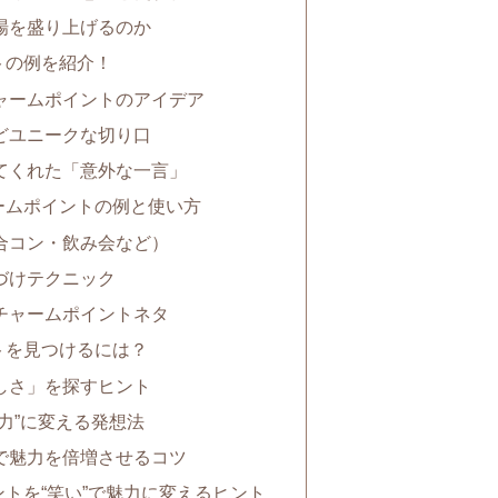
場を盛り上げるのか
トの例を紹介！
ャームポイントのアイデア
どユニークな切り口
てくれた「意外な一言」
ームポイントの例と使い方
合コン・飲み会など）
づけテクニック
チャームポイントネタ
トを見つけるには？
しさ」を探すヒント
力”に変える発想法
で魅力を倍増させるコツ
トを“笑い”で魅力に変えるヒント