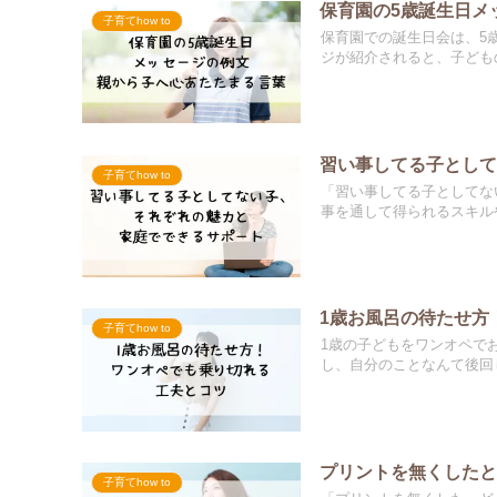
保育園の5歳誕生日メ
子育てhow to
保育園での誕生日会は、5
ジが紹介されると、子どもの
習い事してる子とし
子育てhow to
「習い事してる子としてな
事を通して得られるスキルや
1歳お風呂の待たせ方
子育てhow to
1歳の子どもをワンオペで
し、自分のことなんて後回し
プリントを無くした
子育てhow to