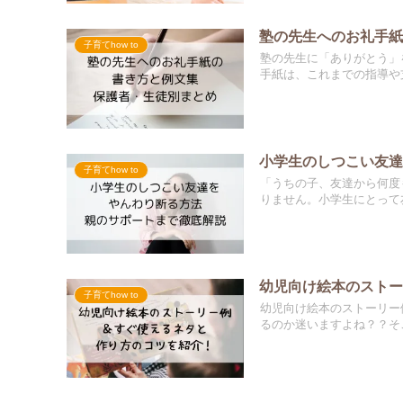
塾の先生へのお礼手
子育てhow to
塾の先生に「ありがとう」
手紙は、これまでの指導や支
小学生のしつこい友
子育てhow to
「うちの子、友達から何度
りません。小学生にとって友
幼児向け絵本のスト
子育てhow to
幼児向け絵本のストーリー
るのか迷いますよね？？そこ