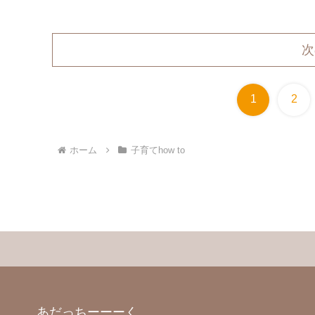
次
1
2
ホーム
子育てhow to
あだっちーーーく