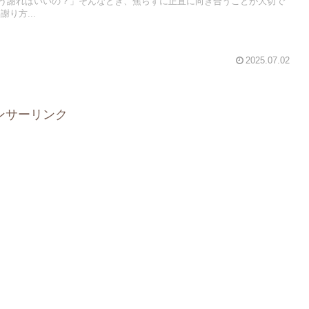
う謝ればいいの？」そんなとき、焦らずに正直に向き合うことが大切で
り方...
2025.07.02
ンサーリンク