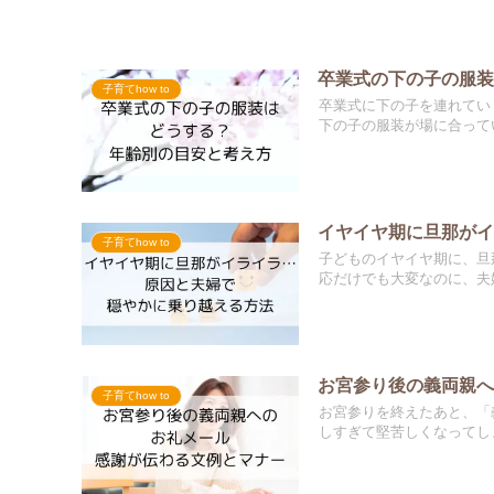
卒業式の下の子の服
子育てhow to
卒業式に下の子を連れてい
下の子の服装が場に合ってい
イヤイヤ期に旦那が
子育てhow to
子どものイヤイヤ期に、旦
応だけでも大変なのに、夫婦
お宮参り後の義両親
子育てhow to
お宮参りを終えたあと、「
しすぎて堅苦しくなってしま