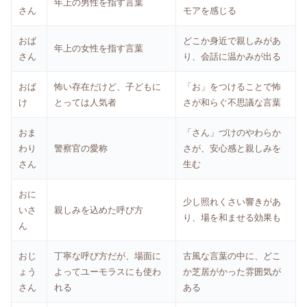
年上の男性を指す言葉
さん
モアを感じる
おば
どこか身近で親しみがあ
年上の女性を指す言葉
さん
り、会話に温かみが出る
おば
怖い存在だけど、子どもに
「お」をつけることで怖
け
とっては人気者
さが和らぐ不思議な言葉
おま
「さん」づけのやわらか
わり
警察官の愛称
さが、安心感と親しみを
さん
生む
おに
少し照れくさい響きがあ
いさ
親しみを込めた呼び方
り、場を和ませる効果も
ん
おじ
丁寧な呼び方だが、場面に
古風な言葉の中に、どこ
ょう
よってユーモラスにも使わ
か芝居がかった雰囲気が
さん
れる
ある