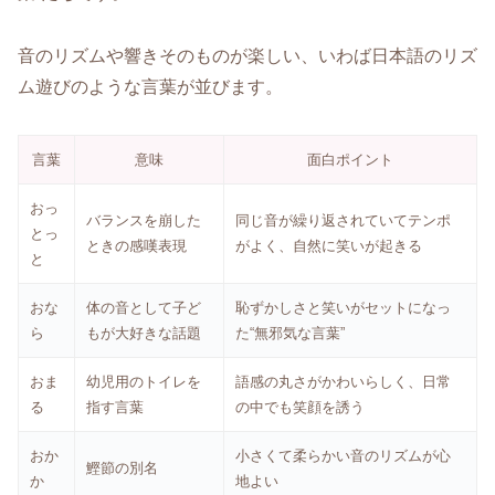
音のリズムや響きそのものが楽しい、いわば日本語のリズ
ム遊びのような言葉が並びます。
言葉
意味
面白ポイント
おっ
バランスを崩した
同じ音が繰り返されていてテンポ
とっ
ときの感嘆表現
がよく、自然に笑いが起きる
と
おな
体の音として子ど
恥ずかしさと笑いがセットになっ
ら
もが大好きな話題
た“無邪気な言葉”
おま
幼児用のトイレを
語感の丸さがかわいらしく、日常
る
指す言葉
の中でも笑顔を誘う
おか
小さくて柔らかい音のリズムが心
鰹節の別名
か
地よい