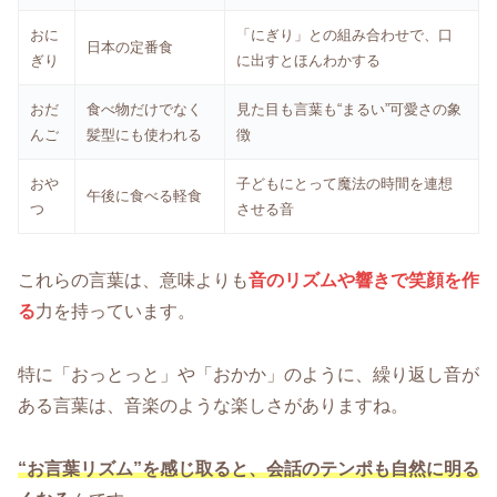
おに
「にぎり」との組み合わせで、口
日本の定番食
ぎり
に出すとほんわかする
おだ
食べ物だけでなく
見た目も言葉も“まるい”可愛さの象
んご
髪型にも使われる
徴
おや
子どもにとって魔法の時間を連想
午後に食べる軽食
つ
させる音
これらの言葉は、意味よりも
音のリズムや響きで笑顔を作
る
力を持っています。
特に「おっとっと」や「おかか」のように、繰り返し音が
ある言葉は、音楽のような楽しさがありますね。
“お言葉リズム”を感じ取ると、会話のテンポも自然に明る