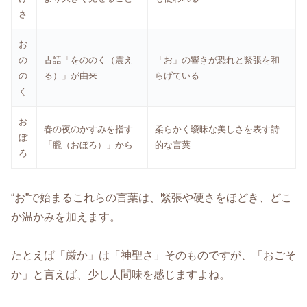
さ
お
の
古語「をののく（震え
「お」の響きが恐れと緊張を和
の
る）」が由来
らげている
く
お
春の夜のかすみを指す
柔らかく曖昧な美しさを表す詩
ぼ
「朧（おぼろ）」から
的な言葉
ろ
“お”で始まるこれらの言葉は、緊張や硬さをほどき、どこ
か温かみを加えます。
たとえば「厳か」は「神聖さ」そのものですが、「おごそ
か」と言えば、少し人間味を感じますよね。