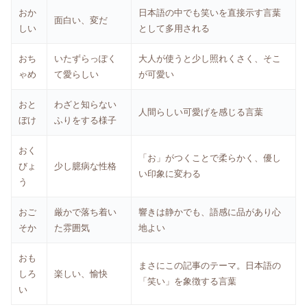
おか
日本語の中でも笑いを直接示す言葉
面白い、変だ
しい
として多用される
おち
いたずらっぽく
大人が使うと少し照れくさく、そこ
ゃめ
て愛らしい
が可愛い
おと
わざと知らない
人間らしい可愛げを感じる言葉
ぼけ
ふりをする様子
おく
「お」がつくことで柔らかく、優し
びょ
少し臆病な性格
い印象に変わる
う
おご
厳かで落ち着い
響きは静かでも、語感に品があり心
そか
た雰囲気
地よい
おも
まさにこの記事のテーマ。日本語の
しろ
楽しい、愉快
「笑い」を象徴する言葉
い