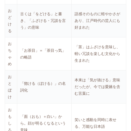
お
古くは「をどける」と書
語感そのものに軽やかさが
ど
き、「ふざける・冗談を言
あり、江戸時代の芸人にも
け
う」の意味
好まれた
る
お
「茶」はふざけを意味し、
ち
「お茶目」＝「茶目っ気」
軽い冗談を楽しむ文化から
ゃ
の略語
生まれた
め
お
本来は「気が抜ける」意味
と
「惚ける（ぼける）」の名
だったが、今では愛嬌を含
ぼ
詞化
む言葉に
け
お
も
「面（おも）＋白い」か
笑いと感動を同時に表せ
し
ら。顔が明るくなるという
る、万能な日本語
ろ
意味