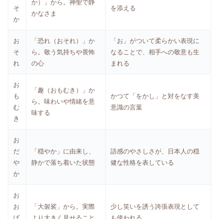
か）」から。神聖で静
そ
を添える
かなさま
か
お
「恐れ（おそれ）」か
「お」がついて柔らかい表現に
そ
ら。敬う気持ちや畏怖
なることで、相手への敬意も生
れ
の心
まれる
お
「趣（おもむき）」か
も
かつて「をかし」と対をなす美
ら。味わいや情緒を意
む
意識の言葉
味する
き
お
だ
「穏やか」に由来し、
語感のやさしさが、日本人の穏
や
静かで落ち着いた状態
健な性格を表している
か
お
お
「大袈裟」から。実際
少し笑いを誘う誇張表現として
げ
より大きく見せること
も使われる