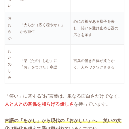
い
お
心に余裕がある様子を表
お
「大らか（広く穏やか）」
し、笑いを受け止める器の
ら
から派生
広さを示す
か
お
た
「楽（たの）しむ」に
言葉の響き自体が柔らか
の
「お」をつけた丁寧語
く、人をワクワクさせる
し
み
「笑い」に関する“お”言葉は、単なる面白さだけでなく、
人と人との関係を和らげる優しさ
を持っています。
古語の「をかし」から現代の「おかしい」へ──笑いの文
化は時代を超えて受け継がれている
んですね。