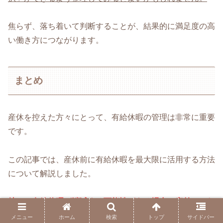
焦らず、落ち着いて判断することが、結果的に満足度の高
い働き方につながります。
まとめ
産休を控えた方々にとって、有給休暇の管理は非常に重要
です。
この記事では、産休前に有給休暇を最大限に活用する方法
について解説しました。
特に、有給休暇が消滅する可能性がある場合、産前にこれ
を利用して早めに休暇に入ることが、無駄を防ぐための賢
メニュー
ホーム
検索
トップ
サイドバー